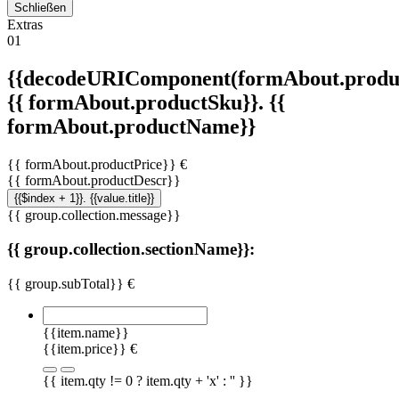
Schließen
Extras
01
{{decodeURIComponent(formAbout.produc
{{ formAbout.productSku}}. {{
formAbout.productName}}
{{ formAbout.productPrice}} €
{{ formAbout.productDescr}}
{{$index + 1}}. {{value.title}}
{{ group.collection.message}}
{{ group.collection.sectionName}}:
{{ group.subTotal}} €
{{item.name}}
{{item.price}} €
{{ item.qty != 0 ? item.qty + 'x' : '' }}