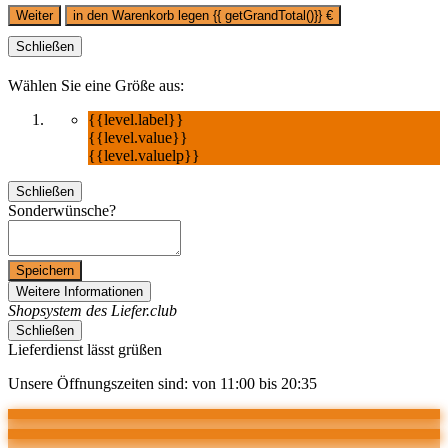
Weiter
in den Warenkorb legen
{{ getGrandTotal()}}
€
Schließen
Wählen Sie eine Größe aus:
{{level.label}}
{{level.value}}
{{level.valuelp}}
Schließen
Sonderwünsche?
Speichern
Weitere Informationen
Shopsystem des Liefer.club
Schließen
Lieferdienst lässt grüßen
Unsere Öffnungszeiten sind: von 11:00 bis 20:35